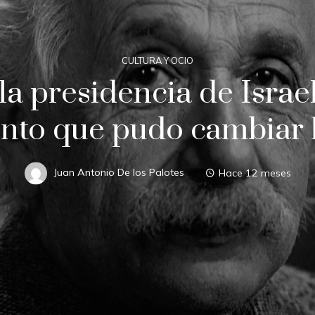
CULTURA Y OCIO
 la presidencia de Israe
nto que pudo cambiar l
Juan Antonio De los Palotes
Hace 12 meses