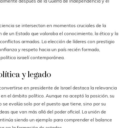
ialmente después de la Guerra de Independencia y el
 ciencia se intersectan en momentos cruciales de la
ón de un Estado que valoraba el conocimiento, la ética y la
 conflictos armados. La elección de líderes con prestigio
onfianza y respeto hacia un país recién formado,
política israelí contemporánea.
lítica y legado
convertirse en presidente de Israel destaca la relevancia
l en el ámbito político. Aunque no aceptó la posición, su
se evalúa solo por el puesto que tiene, sino por su
ideas que van más allá del poder oficial. La unión de
 continúa siendo un ejemplo para comprender el balance
ca en la formación de estados.