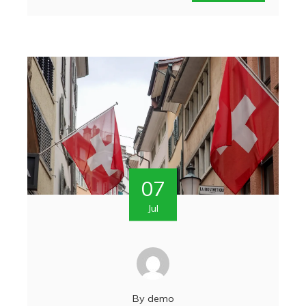
07
Jul
By
demo