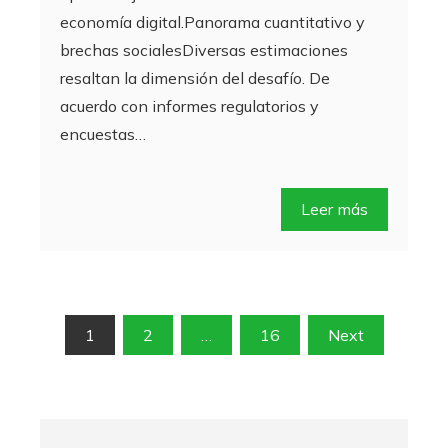
economía digital.Panorama cuantitativo y
brechas socialesDiversas estimaciones
resaltan la dimensión del desafío. De
acuerdo con informes regulatorios y
encuestas…
Leer más
Paginación
1
2
…
16
Next
de
entradas