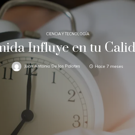
CIENCIA Y TECNOLOGÍA
ida Influye en tu Cali
Juan Antonio De los Palotes
Hace 7 meses