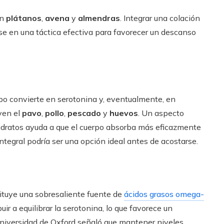
an
plátanos
,
avena
y
almendras
. Integrar una colación
rse en una táctica efectiva para favorecer un descanso
po convierte en serotonina y, eventualmente, en
yen el
pavo
,
pollo
,
pescado
y
huevos
. Un aspecto
idratos ayuda a que el cuerpo absorba más eficazmente
ntegral podría ser una opción ideal antes de acostarse.
tituye una sobresaliente fuente de
ácidos grasos omega-
ir a equilibrar la serotonina, lo que favorece un
niversidad de Oxford señaló que mantener niveles