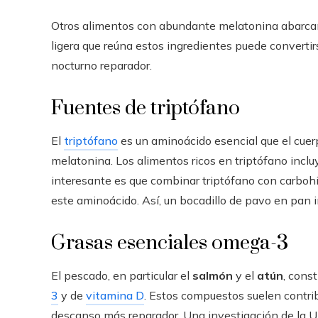
Otros alimentos con abundante melatonina abarc
ligera que reúna estos ingredientes puede converti
nocturno reparador.
Fuentes de triptófano
El
triptófano
es un aminoácido esencial que el cuer
melatonina. Los alimentos ricos en triptófano inclu
interesante es que combinar triptófano con carboh
este aminoácido. Así, un bocadillo de pavo en pan i
Grasas esenciales omega-3
El pescado, en particular el
salmón
y el
atún
, cons
3
y de
vitamina D
. Estos compuestos suelen contribu
descanso más reparador. Una investigación de la U