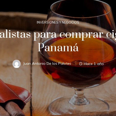
INVERSIONES Y NEGOCIOS
ialistas para comprar 
Panamá
Juan Antonio De los Palotes
Hace 1 año