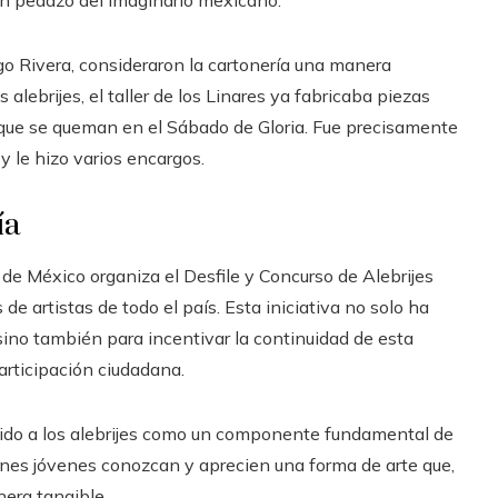
un pedazo del imaginario mexicano.
go Rivera, consideraron la cartonería una manera
 alebrijes, el taller de los Linares ya fabricaba piezas
» que se queman en el Sábado de Gloria. Fue precisamente
y le hizo varios encargos.
ía
de México organiza el Desfile y Concurso de Alebrijes
e artistas de todo el país. Esta iniciativa no solo ha
, sino también para incentivar la continuidad de esta
articipación ciudadana.
cido a los alebrijes como un componente fundamental de
iones jóvenes conozcan y aprecien una forma de arte que,
era tangible.