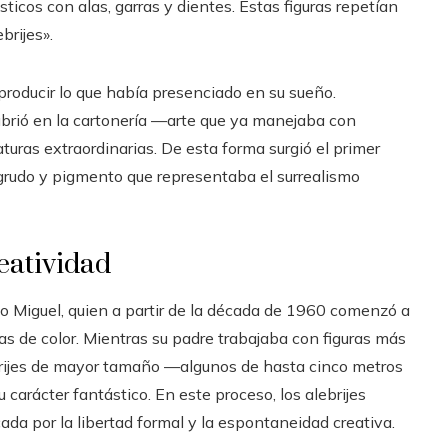
ticos con alas, garras y dientes. Estas figuras repetían
brijes».
reproducir lo que había presenciado en su sueño.
brió en la cartonería —arte que ya manejaba con
uras extraordinarias. De esta forma surgió el primer
grudo y pigmento que representaba el surrealismo
eatividad
jo Miguel, quien a partir de la década de 1960 comenzó a
s de color. Mientras su padre trabajaba con figuras más
brijes de mayor tamaño —algunos de hasta cinco metros
 carácter fantástico. En este proceso, los alebrijes
da por la libertad formal y la espontaneidad creativa.