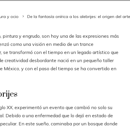
ura y ocio
De la fantasía onírica a los alebrijes: el origen del a
ón, pintura y engrudo, son hoy una de las expresiones más
enzó como una visión en medio de un trance
 se transformó con el tiempo en un legado artístico que
de creatividad desbordante nació en un pequeño taller
 de México, y con el paso del tiempo se ha convertido en
brijes
iglo XX, experimentó un evento que cambió no solo su
nal. Debido a una enfermedad que lo dejó en estado de
y peculiar. En este sueño, caminaba por un bosque donde