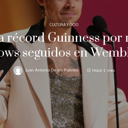
CULTURA Y OCIO
ra récord Guinness po
ows seguidos en Wemb
Juan Antonio De los Palotes
Hace 1 mes