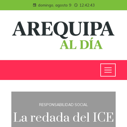
domingo, agosto 9
12:42:44
RESPONSABILIDAD SOCIAL
La redada del ICE