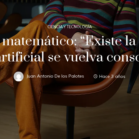
CIENCIA Y TECNOLOGÍA
matemático: “Existe la
artificial se vuelva cons
Juan Antonio De los Palotes
Hace 3 años