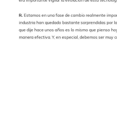
era importante vigilar la evolución de esta tecnolog
R.
Estamos en una fase de cambio realmente importa
industria han quedado bastante sorprendidas por l
que dije hace unos años es lo mismo que pienso ho
manera efectiva. Y, en especial,
debemos ser muy cr