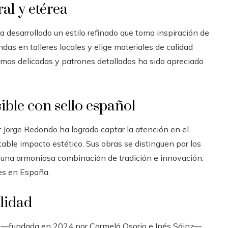
al y etérea
 desarrollado un estilo refinado que toma inspiración de
ndas en talleres locales y elige materiales de calidad
ormas delicadas y patrones detallados ha sido apreciado
ble con sello español
 Jorge Redondo ha logrado captar la atención en el
able impacto estético. Sus obras se distinguen por los
 una armoniosa combinación de tradición e innovación.
les en España.
ilidad
á —fundada en 2024 por Carmelá Osorio e Inés Sáinz—