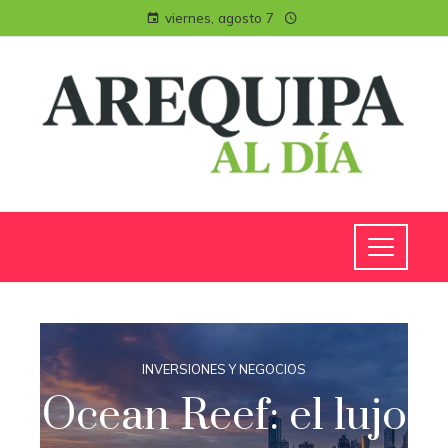
viernes, agosto 7
INVERSIONES Y NEGOCIOS
Ocean Reef: el lujo