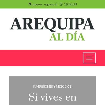
jueves, agosto 6
16:36:38
INVERSIONES Y NEGOCIOS
Si vives en