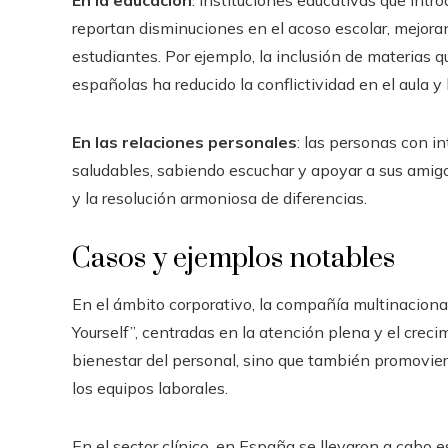
En la educación
: instituciones educativas que int
reportan disminuciones en el acoso escolar, mejoran
estudiantes. Por ejemplo, la inclusión de materias
españolas ha reducido la conflictividad en el aula 
En las relaciones personales
: las personas con i
saludables, sabiendo escuchar y apoyar a sus amigos 
y la resolución armoniosa de diferencias.
Casos y ejemplos notables
En el ámbito corporativo, la compañía multinaciona
Yourself”, centradas en la atención plena y el creci
bienestar del personal, sino que también promovier
los equipos laborales.
En el sector clínico, en España se llevaron a cabo