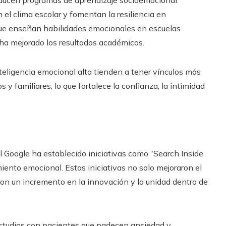
roducen programas de aprendizaje socioemocional
 el clima escolar y fomentan la resiliencia en
 que enseñan habilidades emocionales en escuelas
y ha mejorado los resultados académicos.
nteligencia emocional alta tienden a tener vínculos más
y familiares, lo que fortalece la confianza, la intimidad
l Google ha establecido iniciativas como “Search Inside
miento emocional. Estas iniciativas no solo mejoraron el
on un incremento en la innovación y la unidad dentro de
 estudios con pacientes que padecen ansiedad y