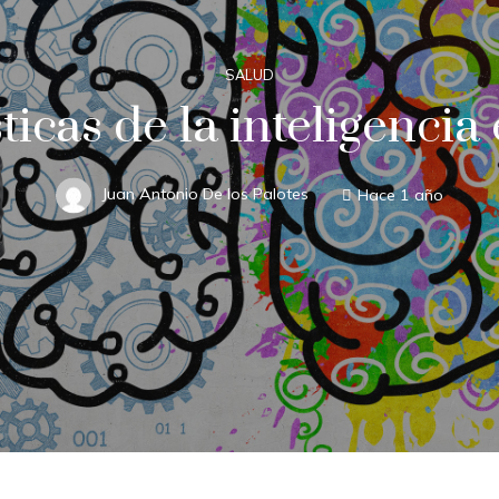
SALUD
ticas de la inteligenci
Juan Antonio De los Palotes
Hace 1 año