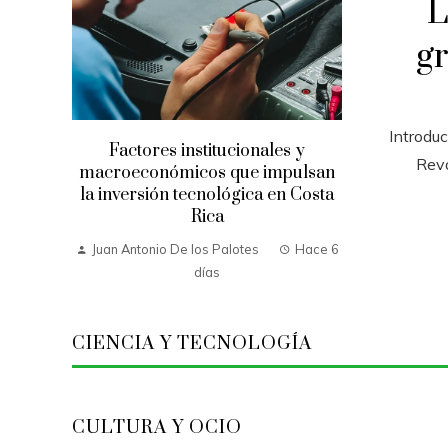
L
gr
Introdu
Factores institucionales y
Revo
macroeconómicos que impulsan
la inversión tecnológica en Costa
Rica
Juan Antonio De los Palotes
Hace 6
días
CIENCIA Y TECNOLOGÍA
CULTURA Y OCIO