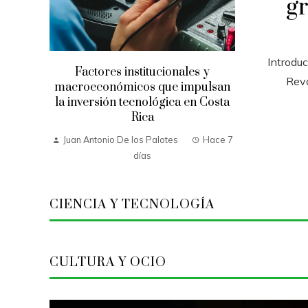
gr
Introdu
Factores institucionales y
Revo
macroeconómicos que impulsan
la inversión tecnológica en Costa
Rica
Juan Antonio De los Palotes
Hace 7
días
CIENCIA Y TECNOLOGÍA
CULTURA Y OCIO