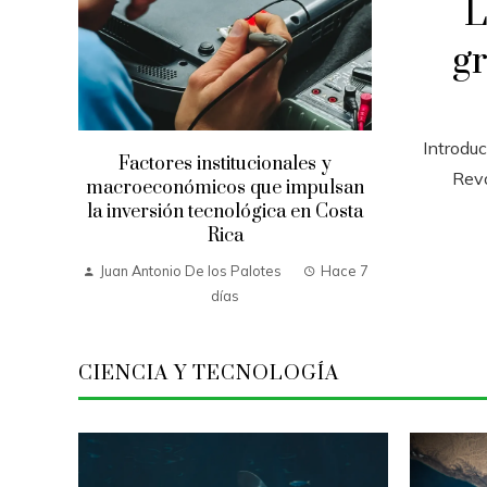
L
gr
Introdu
Factores institucionales y
Revo
macroeconómicos que impulsan
la inversión tecnológica en Costa
Rica
Juan Antonio De los Palotes
Hace 7
días
CIENCIA Y TECNOLOGÍA