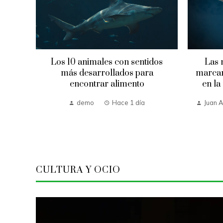
Los 10 animales con sentidos
Las 
más desarrollados para
marcar
s y
encontrar alimento
en la
demo
Hace 1 día
Juan A
Hace
CULTURA Y OCIO