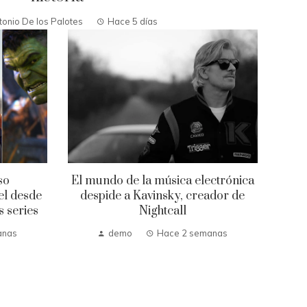
tonio De los Palotes
Hace 5 días
so
El mundo de la música electrónica
el desde
despide a Kavinsky, creador de
s series
Nightcall
anas
demo
Hace 2 semanas